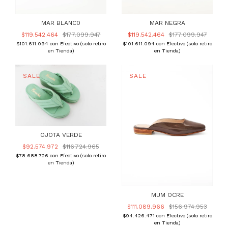
MAR BLANC0
MAR NEGRA
$119.542.464
$177.099.947
$119.542.464
$177.099.947
$101.611.094
con
Efectivo (solo retiro
$101.611.094
con
Efectivo (solo retiro
en Tienda)
en Tienda)
OJOTA VERDE
$92.574.972
$116.724.965
$78.688.726
con
Efectivo (solo retiro
en Tienda)
MUM OCRE
$111.089.966
$156.974.953
$94.426.471
con
Efectivo (solo retiro
en Tienda)