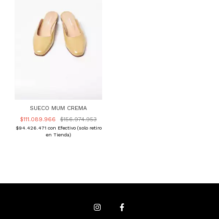
SUECO MUM CREMA
$111.089.966
$156.974.953
$94.426.471
con
Efectivo (solo retiro
en Tienda)