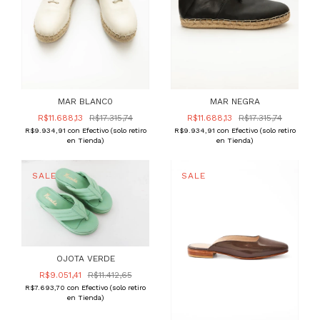
MAR BLANC0
MAR NEGRA
R$11.688,13
R$17.315,74
R$11.688,13
R$17.315,74
R$9.934,91
con
Efectivo (solo retiro
R$9.934,91
con
Efectivo (solo retiro
en Tienda)
en Tienda)
OJOTA VERDE
R$9.051,41
R$11.412,65
R$7.693,70
con
Efectivo (solo retiro
en Tienda)