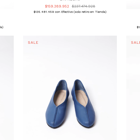
$159.389.952
$237.474.928
$135.481.459
con
Efectivo (solo retiro en Tienda)
da)
$