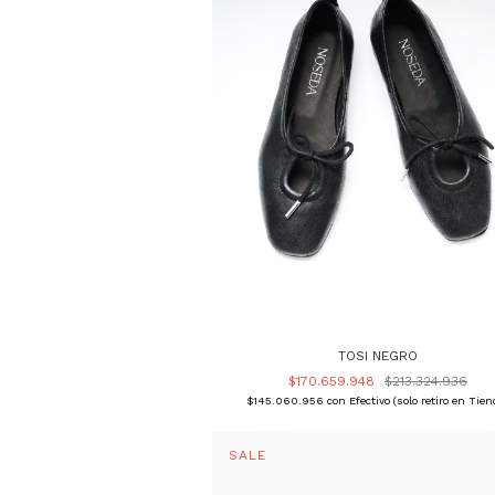
TOSI NEGRO
$170.659.948
$213.324.936
$145.060.956
con
Efectivo (solo retiro en Tien