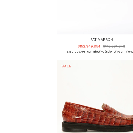
PAT MARRON
$152.949.954
$173.074.948
$130.007.461
con
Efectivo (solo retiro en Tien