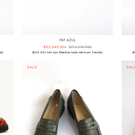
PAT AZUL
$152.949.954
$173.074.948
da)
$130.007.461
con
Efectivo (solo retiro en Tienda)
$