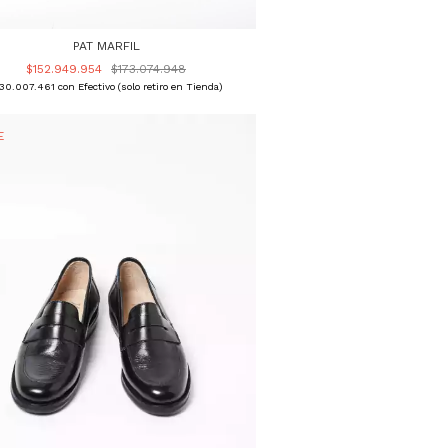
PAT MARFIL
$152.949.954
$173.074.948
130.007.461
con
Efectivo (solo retiro en Tienda)