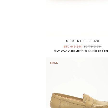
MOCASIN FLOR ROJIZO
$152.949.954
$217.349.934
$130.007.461
con
Efectivo (solo retiro en Tien