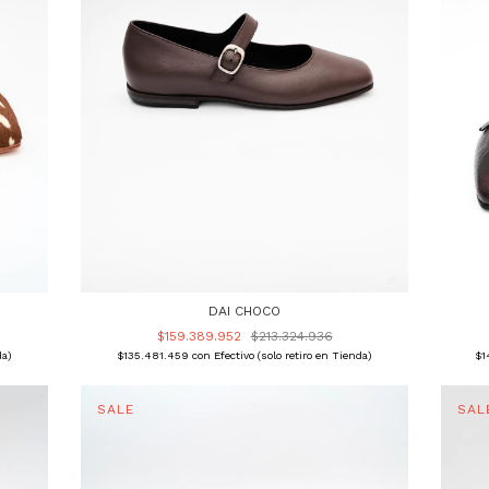
DAI CHOCO
$159.389.952
$213.324.936
da)
$135.481.459
con
Efectivo (solo retiro en Tienda)
$1