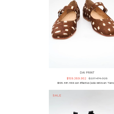
DAI PRINT
$159.389.952
$237.474.928
$135.481.459
con
Efectivo (solo retiro en Tien