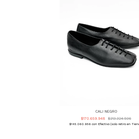
CALI NEGRO
$170.659.948
$213.324.936
$145.060.956
con
Efectivo (solo retiro en Tien