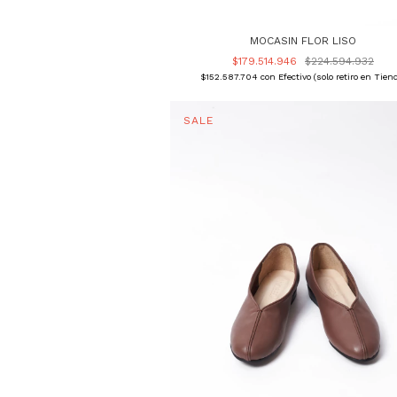
MOCASIN FLOR LISO
$179.514.946
$224.594.932
$152.587.704
con
Efectivo (solo retiro en Tien