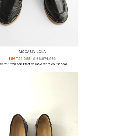
MOCASIN LOLA
$116.724.965
$156.974.953
99.216.220
con
Efectivo (solo retiro en Tienda)