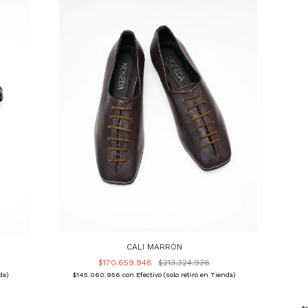
CALI MARRÓN
$170.659.948
$213.324.936
da)
$145.060.956
con
Efectivo (solo retiro en Tienda)