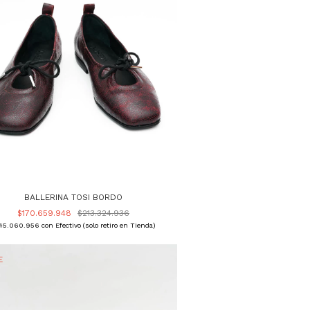
BALLERINA TOSI BORDO
$170.659.948
$213.324.936
45.060.956
con
Efectivo (solo retiro en Tienda)