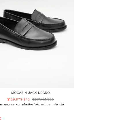
MOCASIN JACK NEGRO
$189.979.943
$237.474.928
161.482.951
con
Efectivo (solo retiro en Tienda)