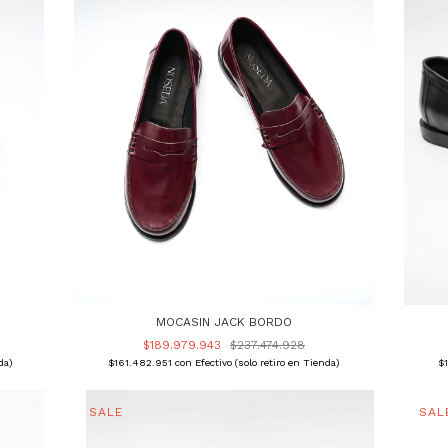
MOCASIN JACK BORDO
$189.979.943
$237.474.928
da)
$161.482.951
con
Efectivo (solo retiro en Tienda)
$