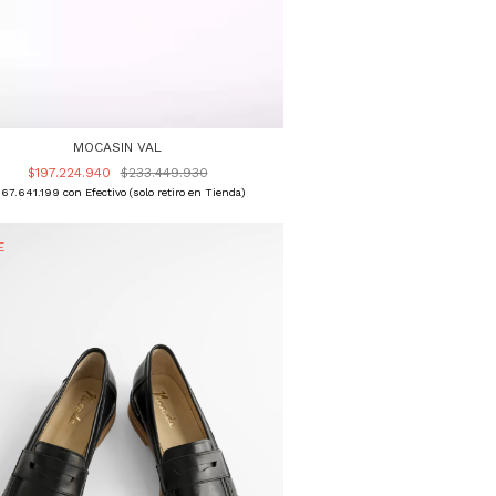
MOCASIN VAL
$197.224.940
$233.449.930
167.641.199
con
Efectivo (solo retiro en Tienda)