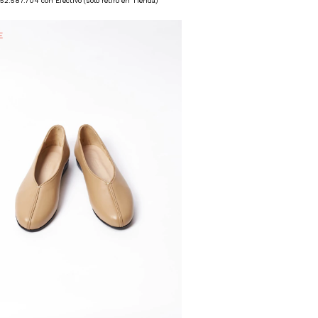
152.587.704
con
Efectivo (solo retiro en Tienda)