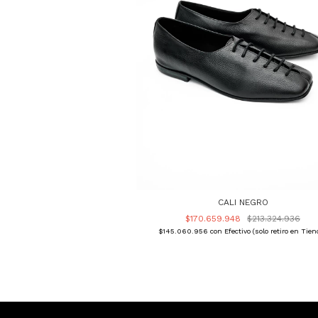
CALI NEGRO
$170.659.948
$213.324.936
$145.060.956
con
Efectivo (solo retiro en Tien