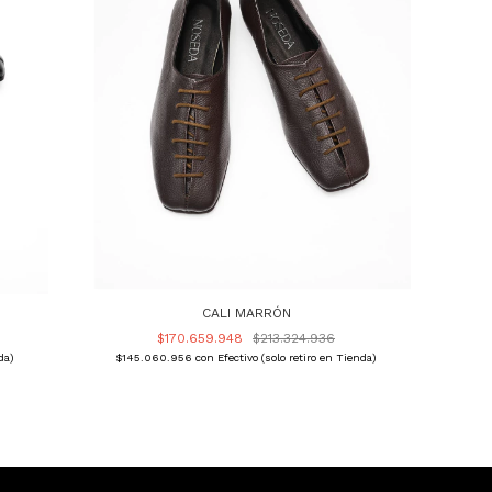
CALI MARRÓN
$170.659.948
$213.324.936
da)
$145.060.956
con
Efectivo (solo retiro en Tienda)