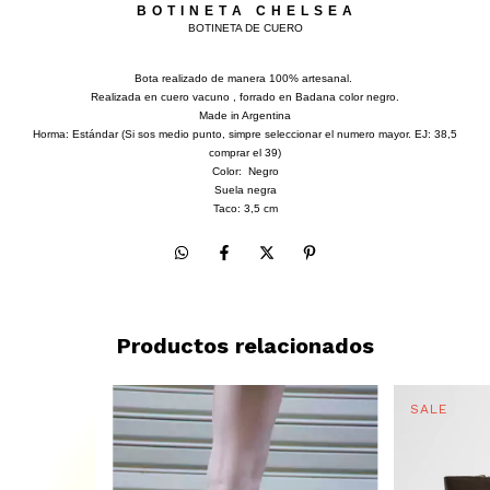
B O T I N E T A C H E L S E A
BOTINETA DE CUERO
Bota realizado de manera 100% artesanal.
Realizada en cuero vacuno , forrado en Badana color negro.
Made in Argentina
Horma: Estándar (Si sos medio punto, simpre seleccionar el numero mayor. EJ: 38,5
comprar el 39)
Color: Negro
Suela negra
Taco: 3,5 cm
Productos relacionados