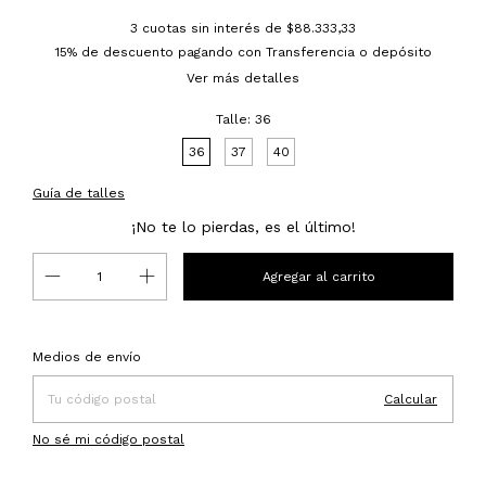
3
cuotas sin interés de
$88.333,33
15% de descuento
pagando con Transferencia o depósito
Ver más detalles
Talle:
36
36
37
40
Guía de talles
¡No te lo pierdas, es el último!
Entregas para el CP:
Cambiar CP
Medios de envío
Calcular
No sé mi código postal