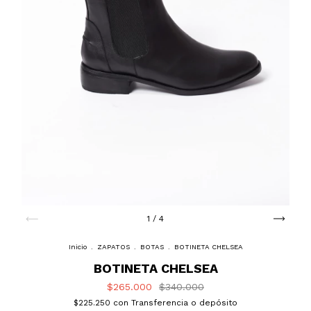
1
/
4
Inicio
.
ZAPATOS
.
BOTAS
.
BOTINETA CHELSEA
BOTINETA CHELSEA
$265.000
$340.000
$225.250
con
Transferencia o depósito