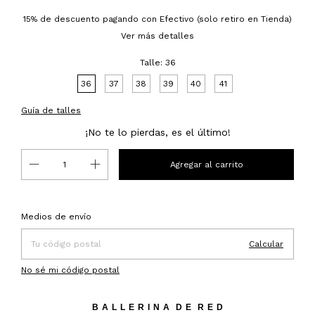
15% de descuento
pagando con Efectivo (solo retiro en Tienda)
Ver más detalles
Talle:
36
36
37
38
39
40
41
Guía de talles
¡No te lo pierdas, es el último!
Entregas para el CP:
Cambiar CP
Medios de envío
Calcular
No sé mi código postal
B A L L E R I N A D E R E D