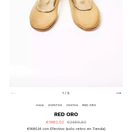
1
/
5
Inicio
.
ZAPATOS
.
CHATAS
.
RED ORO
RED ORO
€1982,52
€2469,80
€1685,14
con
Efectivo (solo retiro en Tienda)