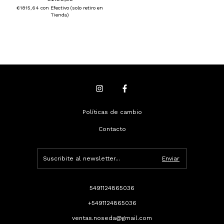
€1815,64
con
Efectivo (solo retiro en
Tienda)
Políticas de cambio
Contacto
5491124865036
+5491124865036
ventas.noseda@gmail.com