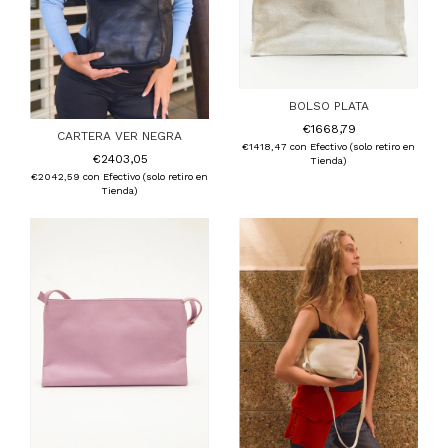
BOLSO PLATA
€1668,79
CARTERA VER NEGRA
€1418,47
con
Efectivo (solo retiro en
€2403,05
Tienda)
€2042,59
con
Efectivo (solo retiro en
Tienda)