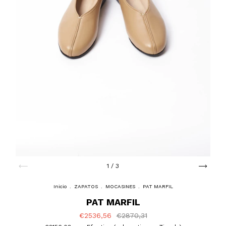
1
/
3
Inicio
.
ZAPATOS
.
MOCASINES
.
PAT MARFIL
PAT MARFIL
€2536,56
€2870,31