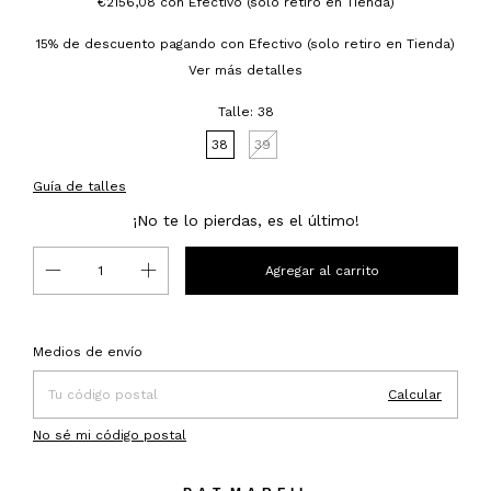
€2156,08
con
Efectivo (solo retiro en Tienda)
15% de descuento
pagando con Efectivo (solo retiro en Tienda)
Ver más detalles
Talle:
38
38
39
Guía de talles
¡No te lo pierdas, es el último!
Entregas para el CP:
Cambiar CP
Medios de envío
Calcular
No sé mi código postal