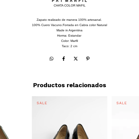
P A T M A R F I L
CHATA COLOR MAFIL
Zapato realizado de manera 100% artesanal.
100% Cuero Vacuno.Forrada en Cabra color Natural
Made in Argentina
Horma: Estandar
Color: Marfil
Taco: 2 cm
Productos relacionados