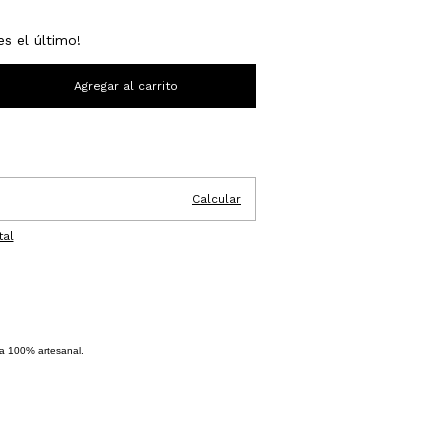
es el último!
Cambiar CP
Calcular
tal
ra 100% artesanal.