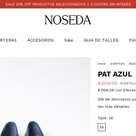
SALE 20% OFF PRODUCTOS SELECCIONADOS + 3 CUOTAS SIN INTERÉS
RTERAS
ACCESORIOS
Sale
GUIA DE TALLES
Pol
Inicio
.
ZAPATOS
.
MOC
PAT AZUL
€2536,56
€2870,
€2156,08
con
Efectiv
15% de descuento
pa
Ver más detalles
Talle:
36
36