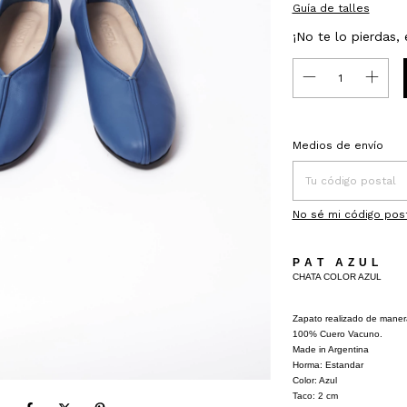
Guía de talles
¡No te lo pierdas, 
Entregas para el CP:
Medios de envío
No sé mi código pos
P A T A Z U L
CHATA COLOR AZUL
Zapato realizado de mane
100% Cuero Vacuno.
Made in Argentina
Horma: Estandar
Color: Azul
Taco: 2 cm