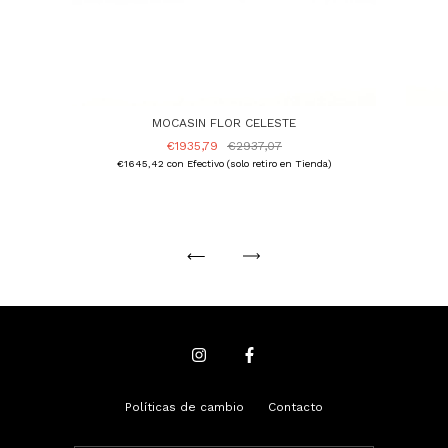
MOCASIN FLOR CELESTE
€1935,79
€2937,07
€1645,42
con
Efectivo (solo retiro en Tienda)
Políticas de cambio
Contacto