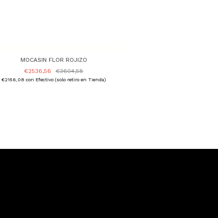
MOCASIN FLOR ROJIZO
€2536,56
€3604,58
€2156,08
con
Efectivo (solo retiro en Tienda)
PAT M
€2536,56
€2156,08
con
Efectivo 