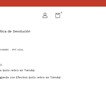
0
ítica de Devolución
ASINES
.
PAT AZUL
31
o (solo retiro en Tienda)
gando con Efectivo (solo retiro en Tienda)